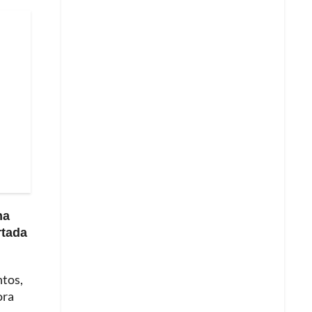
na
rtada
ntos,
ora