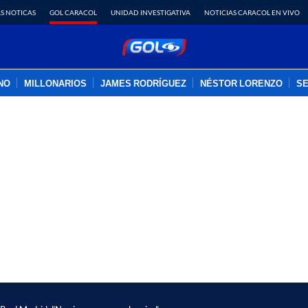
S NOTICAS
GOL CARACOL
UNIDAD INVESTIGATIVA
NOTICIAS CARACOL EN VIVO
INO
MILLONARIOS
JAMES RODRÍGUEZ
NÉSTOR LORENZO
SE
PUBLICIDAD