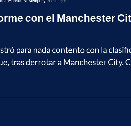
 Real Madrid: "No siempre gana el mejor"
orme con el Manchester Cit
tró para nada contento con la clasifi
e, tras derrotar a Manchester City. C