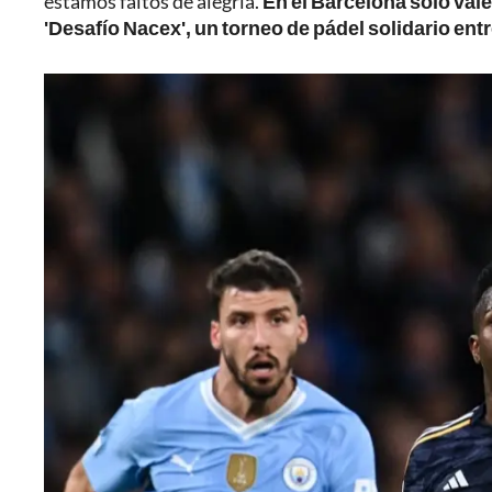
estamos faltos de alegría.
En el Barcelona solo vale
'Desafío Nacex', un torneo de pádel solidario ent