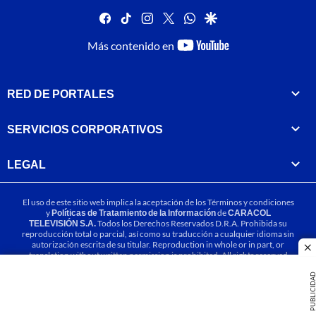
facebook
tiktok
instagram
twitter
whatsapp
google
youtube-
Más contenido en
footer
RED DE PORTALES
SERVICIOS CORPORATIVOS
LEGAL
El uso de este sitio web implica la aceptación de los
Términos y condiciones
y
Políticas de Tratamiento de la Información
de
CARACOL
TELEVISIÓN S.A.
Todos los Derechos Reservados D.R.A. Prohibida su
reproducción total o parcial, así como su traducción a cualquier idioma sin
autorización escrita de su titular. Reproduction in whole or in part, or
cl
translation without written permission is prohibited. All rights reserved
2025.
PUBLICIDA
MIEMBRO DE: