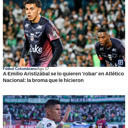
Fútbol Colombiano
Ago 17
A Emilio Aristizábal se lo quieren 'robar' en Atlético
Nacional: la broma que le hicieron