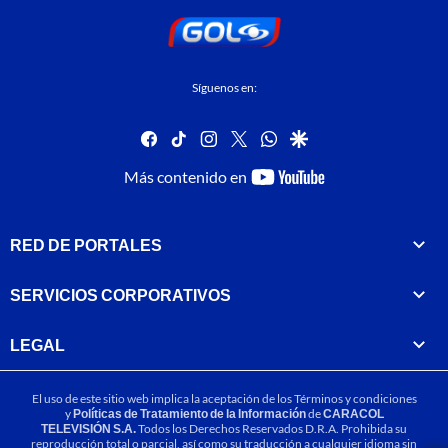
Síguenos en:
facebook
tiktok
instagram
twitter
whatsapp
google
youtube-
Más contenido en
footer
RED DE PORTALES
SERVICIOS CORPORATIVOS
LEGAL
El uso de este sitio web implica la aceptación de los
Términos y condiciones
y
Políticas de Tratamiento de la Información
de
CARACOL
TELEVISIÓN S.A.
Todos los Derechos Reservados D.R.A. Prohibida su
reproducción total o parcial, así como su traducción a cualquier idioma sin