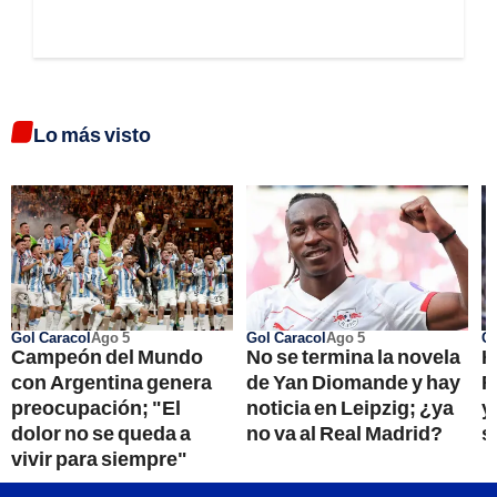
Lo más visto
Gol Caracol
Ago 5
Gol Caracol
Ago 5
Go
Campeón del Mundo
No se termina la novela
H
con Argentina genera
de Yan Diomande y hay
R
preocupación; "El
noticia en Leipzig; ¿ya
y
dolor no se queda a
no va al Real Madrid?
s
vivir para siempre"