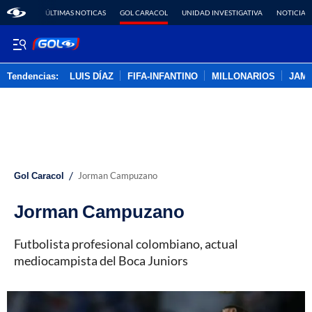
ÚLTIMAS NOTICAS
GOL CARACOL
UNIDAD INVESTIGATIVA
NOTICIAS
Tendencias:
LUIS DÍAZ
FIFA-INFANTINO
MILLONARIOS
JAM
PUBLICIDAD
/
Gol Caracol
Jorman Campuzano
Jorman Campuzano
Futbolista profesional colombiano, actual
mediocampista del Boca Juniors