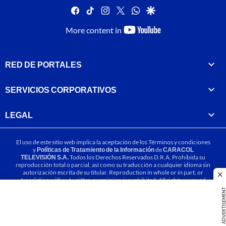
facebook
tiktok
instagram
twitter
whatsapp
google
youtube-
More content in
footer
RED DE PORTALES
SERVICIOS CORPORATIVOS
LEGAL
El uso de este sitio web implica la aceptación de los
Términos y condiciones
y
Políticas de Tratamiento de la Información
de
CARACOL
TELEVISIÓN S.A.
Todos los Derechos Reservados D.R.A. Prohibida su
reproducción total o parcial, así como su traducción a cualquier idioma sin
autorización escrita de su titular. Reproduction in whole or in part, or
cl
translation without written permission is prohibited. All rights reserved
2025.
ADVERTISEME
MIEMBRO DE: