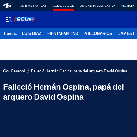
ÚLTIMAS NOTICAS
GOL CARACOL
UNIDAD INVESTIGATIVA
NOTICIAS
Trends:
LUIS DÍAZ
FIFA-INFANTINO
MILLONARIOS
JAMES R
ADVERTISEMENT
/
Gol Caracol
Falleció Hernán Ospina, papá del arquero David Ospina
Falleció Hernán Ospina, papá del
arquero David Ospina