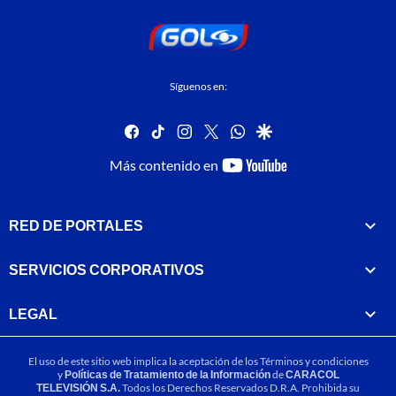
Síguenos en:
facebook
tiktok
instagram
twitter
whatsapp
google
youtube-
Más contenido en
footer
RED DE PORTALES
SERVICIOS CORPORATIVOS
LEGAL
El uso de este sitio web implica la aceptación de los
Términos y condiciones
y
Políticas de Tratamiento de la Información
de
CARACOL
TELEVISIÓN S.A.
Todos los Derechos Reservados D.R.A. Prohibida su