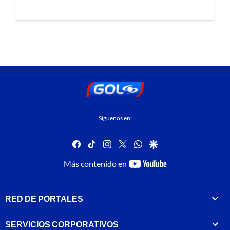
Síguenos en:
facebook
tiktok
instagram
twitter
whatsapp
google
youtube-
Más contenido en
footer
RED DE PORTALES
SERVICIOS CORPORATIVOS