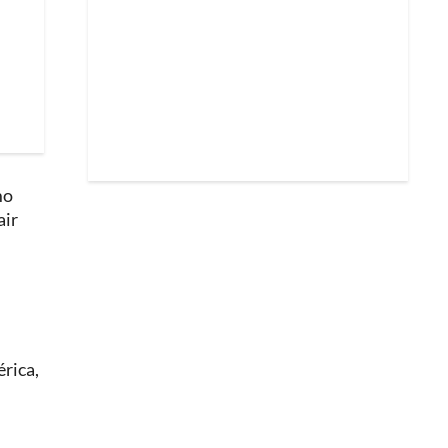
mo
air
rica,