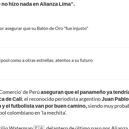
 no hizo nada en Alianza Lima".
por asegurar que su Balón de Oro "fue injusto"
pool como a otras estrellas; atentos a su futuro
 Comercio' de Perú
aseguran que el panameño ya tendrí
ca de Cali
; el reconocido periodista argentino
Juan Pablo
 y el futbolista van por buen camino,
siendo muy proba
ol colombiano en 'la mechita'.
ilio Waterman 🇵🇦, delantero de último paso por Alianza