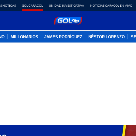
S NOTICAS
GOL CARACOL
UNIDAD INVESTIGATIVA
NOTICIAS CARACOL EN VIVO
INO
MILLONARIOS
JAMES RODRÍGUEZ
NÉSTOR LORENZO
SE
PUBLICIDAD