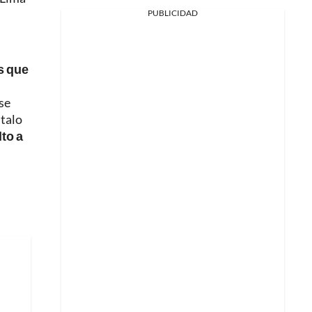
PUBLICIDAD
s que
se
Italo
to a