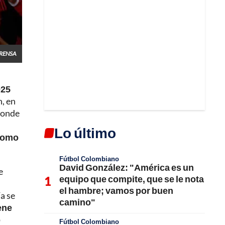
RENSA
025
n, en
donde
Lo último
 como
Fútbol Colombiano
David González: "América es un
e
equipo que compite, que se le nota
el hambre; vamos por buen
a se
camino"
ene
o
Fútbol Colombiano