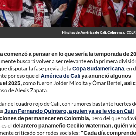
Hinchas de América de Cali. Colprensa.
COLP
ya comenzó a pensar en lo que sería la temporada de 2
amente buscará volver a ser relevante en la primera divisió
ue disputar la fase previa de la
Copa Sudamericana
, en 
nte por eso que el
América de Cali
ya anunció algunos
a el 2025,
como fueron Joider Micolta y Ómar Bertel
, así
aso de Alexis Zapata.
ar del cuadro rojo de Cali, con rumores bastante fuertes d
es
Juan Fernando Quintero, a quien ya se le vio en Cali
nciones de permanecer en Colombia,
pero del que todaví
 es el
delantero panameño Cecilio Waterman, quién vi
mente criticado por redes sociales:
"Cada día comprend