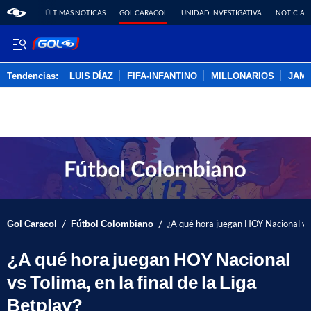
ÚLTIMAS NOTICAS
GOL CARACOL
UNIDAD INVESTIGATIVA
NOTICIAS
Tendencias:
LUIS DÍAZ
FIFA-INFANTINO
MILLONARIOS
JAM
PUBLICIDAD
/
/
Gol Caracol
Fútbol Colombiano
¿A qué hora juegan HOY Nacional vs T
¿A qué hora juegan HOY Nacional
vs Tolima, en la final de la Liga
Betplay?