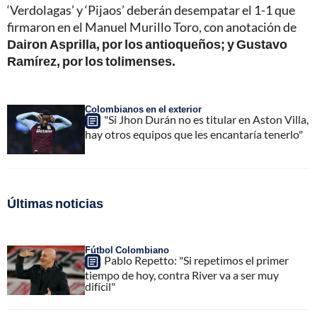
‘Verdolagas’ y ‘Pijaos’ deberán desempatar el 1-1 que
firmaron en el Manuel Murillo Toro, con anotación de
Dairon Asprilla, por los antioqueños; y Gustavo
Ramírez, por los tolimenses.
Colombianos en el exterior
"Si Jhon Durán no es titular en Aston Villa,
hay otros equipos que les encantaría tenerlo"
Últimas noticias
Fútbol Colombiano
Pablo Repetto: "Si repetimos el primer
tiempo de hoy, contra River va a ser muy
difícil"