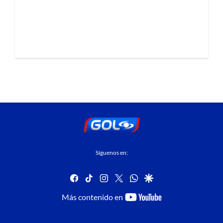
Síguenos en:
facebook
tiktok
instagram
twitter
whatsapp
google
youtube-
Más contenido en
footer