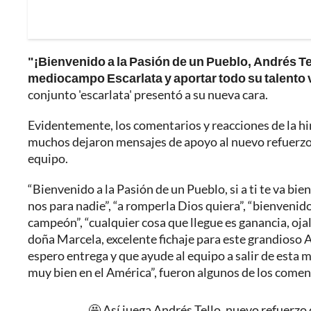
"¡Bienvenido a la Pasión de un Pueblo, Andrés Tell
mediocampo Escarlata y aportar todo su talento 
conjunto 'escarlata' presentó a su nueva cara.
Evidentemente, los comentarios y reacciones de la hin
muchos dejaron mensajes de apoyo al nuevo refuerzo d
equipo.
“Bienvenido a la Pasión de un Pueblo, si a ti te va bi
nos para nadie”, “a romperla Dios quiera”, “bienvenido 
campeón”, “cualquier cosa que llegue es ganancia, oja
doña Marcela, excelente fichaje para este grandioso A
espero entrega y que ayude al equipo a salir de esta m
muy bien en el América”, fueron algunos de los coment
🤩 Así juega Andrés Tello, nuevo refuerzo