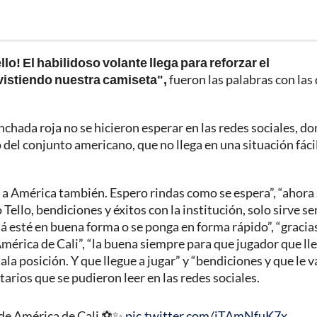
o! El habilidoso volante llega para reforzar el
vistiendo nuestra camiseta",
fueron las palabras con las 
chada roja no se hicieron esperar en las redes sociales, d
el conjunto americano, que no llega en una situación fácil
en a América también. Espero rindas como se espera”, “ahora 
Tello, bendiciones y éxitos con la institución, solo sirve se
lá esté en buena forma o se ponga en forma rápido”, “gracia
mérica de Cali”, “la buena siempre para que jugador que lle
ala posición. Y que llegue a jugar” y “bendiciones y que le 
arios que se pudieron leer en las redes sociales.
 de América de Cali ⚽️✨
pic.twitter.com/jTAmNfuK7x