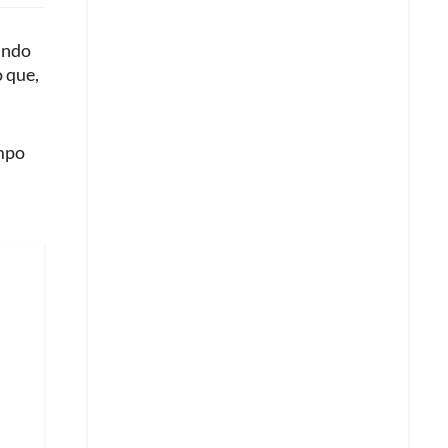
gando
o que,
ampo