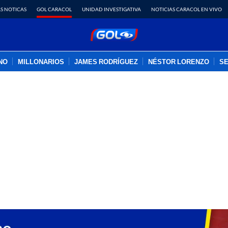
S NOTICAS
GOL CARACOL
UNIDAD INVESTIGATIVA
NOTICIAS CARACOL EN VIVO
INO
MILLONARIOS
JAMES RODRÍGUEZ
NÉSTOR LORENZO
SE
PUBLICIDAD