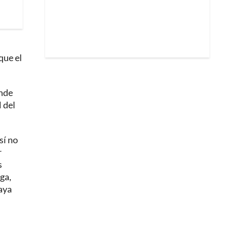
que el
onde
 del
sí no
r
s
ga,
vaya