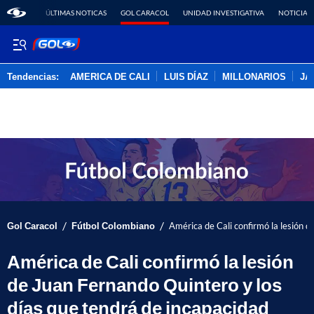
ÚLTIMAS NOTICAS
GOL CARACOL
UNIDAD INVESTIGATIVA
NOTICIAS
Tendencias:
AMERICA DE CALI
LUIS DÍAZ
MILLONARIOS
JA
PUBLICIDAD
/
/
Gol Caracol
Fútbol Colombiano
América de Cali confirmó la lesión d
América de Cali confirmó la lesión
de Juan Fernando Quintero y los
días que tendrá de incapacidad