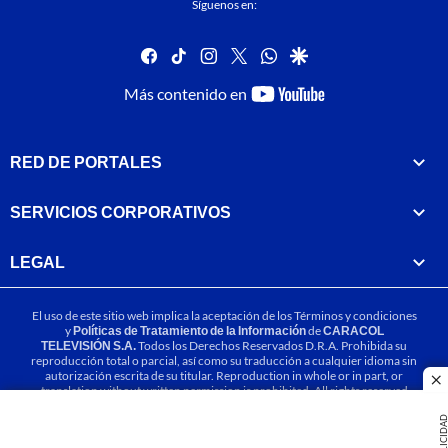
Síguenos en:
facebook
tiktok
instagram
twitter
whatsapp
google
youtube-
Más contenido en
footer
RED DE PORTALES
SERVICIOS CORPORATIVOS
LEGAL
El uso de este sitio web implica la aceptación de los
Términos y condiciones
y
Políticas de Tratamiento de la Información
de
CARACOL
TELEVISIÓN S.A.
Todos los Derechos Reservados D.R.A. Prohibida su
reproducción total o parcial, así como su traducción a cualquier idioma sin
autorización escrita de su titular. Reproduction in whole or in part, or
cl
translation without written permission is prohibited. All rights reserved
2025.
PUBLICIDA