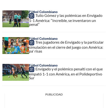
Fútbol Colombiano
Tulio Gómez y las polémicas en Envigado
1-1 América: “Increíble, se inventaron un
penal”
Fútbol Colombiano
Tres jugadores de Envigado y la particular
simulación en el cierre del juego con América:
pa' risas
Fútbol Colombiano
Envigado y el polémico penalti con el que
empató 1-1 con América, en el Polideportivo
Sur
PUBLICIDAD