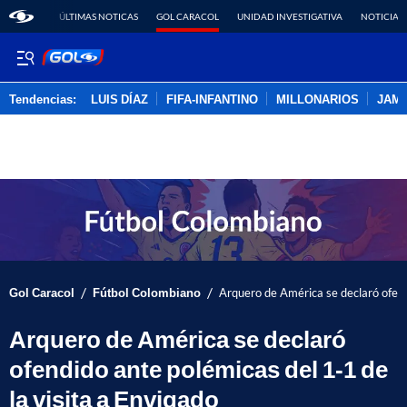
ÚLTIMAS NOTICAS
GOL CARACOL
UNIDAD INVESTIGATIVA
NOTICIAS
Tendencias:
LUIS DÍAZ
FIFA-INFANTINO
MILLONARIOS
JAM
PUBLICIDAD
/
/
Gol Caracol
Fútbol Colombiano
Arquero de América se declaró ofend
Arquero de América se declaró
ofendido ante polémicas del 1-1 de
la visita a Envigado