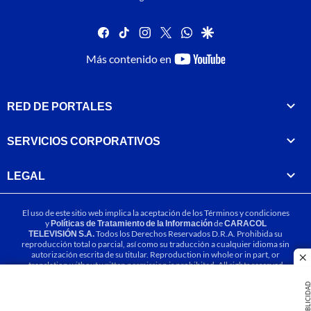
facebook
tiktok
instagram
twitter
whatsapp
google
youtube-
Más contenido en
footer
RED DE PORTALES
SERVICIOS CORPORATIVOS
LEGAL
El uso de este sitio web implica la aceptación de los
Términos y condiciones
y
Políticas de Tratamiento de la Información
de
CARACOL
TELEVISIÓN S.A.
Todos los Derechos Reservados D.R.A. Prohibida su
reproducción total o parcial, así como su traducción a cualquier idioma sin
autorización escrita de su titular. Reproduction in whole or in part, or
cl
translation without written permission is prohibited. All rights reserved
2025.
PUBLICIDA
MIEMBRO DE: