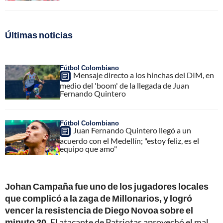
Últimas noticias
Fútbol Colombiano
Mensaje directo a los hinchas del DIM, en
medio del 'boom' de la llegada de Juan
Fernando Quintero
Fútbol Colombiano
Juan Fernando Quintero llegó a un
acuerdo con el Medellín; "estoy feliz, es el
equipo que amo"
Johan Campaña fue uno de los jugadores locales
que complicó a la zaga de Millonarios, y logró
vencer la resistencia de Diego Novoa sobre el
minuto 20.
El atacante de Patriotas aprovechó el mal