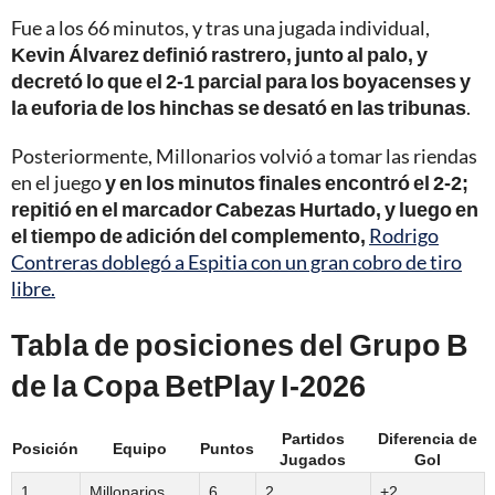
Fue a los 66 minutos, y tras una jugada individual,
Kevin Álvarez definió rastrero, junto al palo, y
decretó lo que el 2-1 parcial para los boyacenses y
la euforia de los hinchas se desató en las tribunas
.
Posteriormente, Millonarios volvió a tomar las riendas
en el juego
y en los minutos finales encontró el 2-2;
repitió en el marcador Cabezas Hurtado, y luego en
el tiempo de adición del complemento,
Rodrigo
Contreras doblegó a Espitia con un gran cobro de tiro
libre.
Tabla de posiciones del Grupo B
de la Copa BetPlay I-2026
Partidos
Diferencia de
Posición
Equipo
Puntos
Jugados
Gol
1
Millonarios
6
2
+2