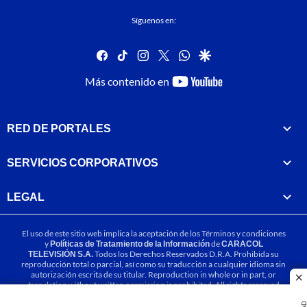
Síguenos en:
facebook
tiktok
instagram
twitter
whatsapp
google
youtube-
Más contenido en
footer
RED DE PORTALES
SERVICIOS CORPORATIVOS
LEGAL
El uso de este sitio web implica la aceptación de los
Términos y condiciones
y
Políticas de Tratamiento de la Información
de
CARACOL
TELEVISIÓN S.A.
Todos los Derechos Reservados D.R.A. Prohibida su
reproducción total o parcial, así como su traducción a cualquier idioma sin
autorización escrita de su titular. Reproduction in whole or in part, or
cl
translation without written permission is prohibited. All rights reserved
2025.