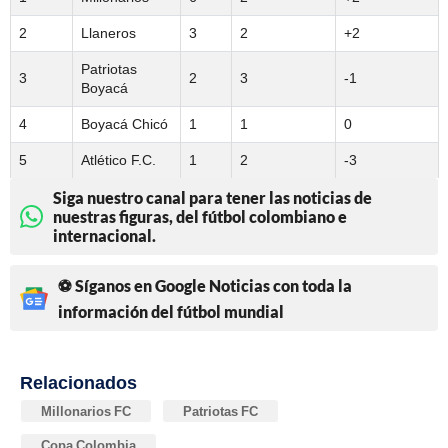
2
Llaneros
3
2
+2
Patriotas
3
2
3
-1
Boyacá
4
Boyacá Chicó
1
1
0
5
Atlético F.C.
1
2
-3
Siga nuestro canal para tener las noticias de
nuestras figuras, del fútbol colombiano e
internacional.
⚽ Síganos en Google Noticias con toda la
información del fútbol mundial
Relacionados
Millonarios FC
Patriotas FC
Copa Colombia