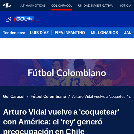
ÚLTIMAS NOTICAS
GOL CARACOL
UNIDAD INVESTIGATIVA
NOTICIAS
Tendencias:
LUIS DÍAZ
FIFA-INFANTINO
MILLONARIOS
JAM
PUBLICIDAD
/
/
Gol Caracol
Fútbol Colombiano
Arturo Vidal vuelve a 'coquetear' co
Arturo Vidal vuelve a 'coquetear'
con América: el 'rey' generó
preocupación en Chile