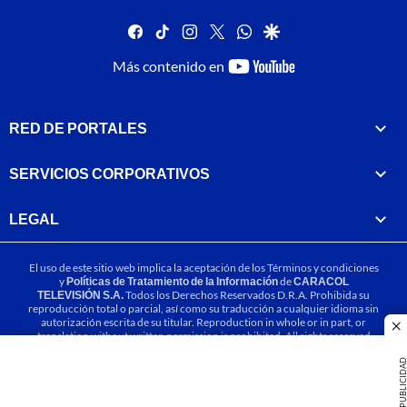
facebook
tiktok
instagram
twitter
whatsapp
google
youtube-
Más contenido en
footer
RED DE PORTALES
SERVICIOS CORPORATIVOS
LEGAL
El uso de este sitio web implica la aceptación de los
Términos y condiciones
y
Políticas de Tratamiento de la Información
de
CARACOL
TELEVISIÓN S.A.
Todos los Derechos Reservados D.R.A. Prohibida su
reproducción total o parcial, así como su traducción a cualquier idioma sin
autorización escrita de su titular. Reproduction in whole or in part, or
cl
translation without written permission is prohibited. All rights reserved
2025.
PUBLICIDA
MIEMBRO DE: