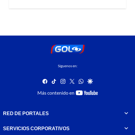
Síguenos en:
facebook
tiktok
instagram
twitter
whatsapp
google
youtube-
Más contenido en
footer
RED DE PORTALES
SERVICIOS CORPORATIVOS