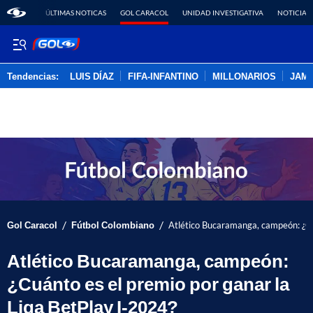
ÚLTIMAS NOTICAS
GOL CARACOL
UNIDAD INVESTIGATIVA
NOTICIAS
Tendencias:
LUIS DÍAZ
FIFA-INFANTINO
MILLONARIOS
JAM
PUBLICIDAD
/
/
Gol Caracol
Fútbol Colombiano
Atlético Bucaramanga, campeón: ¿Cu
Atlético Bucaramanga, campeón:
¿Cuánto es el premio por ganar la
Liga BetPlay I-2024?