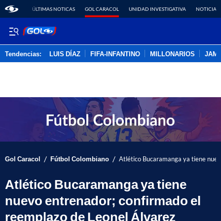
ÚLTIMAS NOTICAS
GOL CARACOL
UNIDAD INVESTIGATIVA
NOTICIAS
Tendencias:
LUIS DÍAZ
FIFA-INFANTINO
MILLONARIOS
JAM
PUBLICIDAD
/
/
Gol Caracol
Fútbol Colombiano
Atlético Bucaramanga ya tiene nuev
Atlético Bucaramanga ya tiene
nuevo entrenador; confirmado el
reemplazo de Leonel Álvarez