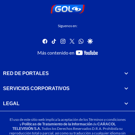
Síguenos en:
facebook
tiktok
instagram
twitter
whatsapp
google
youtube-
Más contenido en
footer
RED DE PORTALES
SERVICIOS CORPORATIVOS
LEGAL
El uso de este sitio web implica la aceptación de los
Términos y condiciones
y
Políticas de Tratamiento de la Información
de
CARACOL
TELEVISIÓN S.A.
Todos los Derechos Reservados D.R.A. Prohibida su
reproducción total o parcial, así como su traducción a cualquier idioma sin