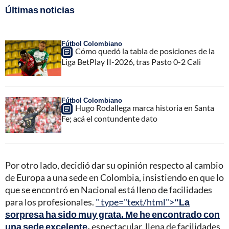
Últimas noticias
Fútbol Colombiano
Cómo quedó la tabla de posiciones de la
Liga BetPlay II-2026, tras Pasto 0-2 Cali
Fútbol Colombiano
Hugo Rodallega marca historia en Santa
Fe; acá el contundente dato
Por otro lado, decidió dar su opinión respecto al cambio
de Europa a una sede en Colombia, insistiendo en que lo
que se encontró en Nacional está lleno de facilidades
para los profesionales.
" type="text/html">
"La
sorpresa ha sido muy grata. Me he encontrado con
una sede excelente
,
espectacular, llena de facilidades