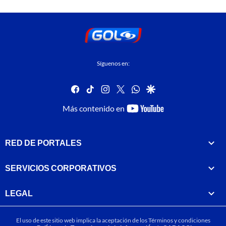
Síguenos en:
facebook
tiktok
instagram
twitter
whatsapp
google
youtube-
Más contenido en
footer
RED DE PORTALES
SERVICIOS CORPORATIVOS
LEGAL
El uso de este sitio web implica la aceptación de los
Términos y condiciones