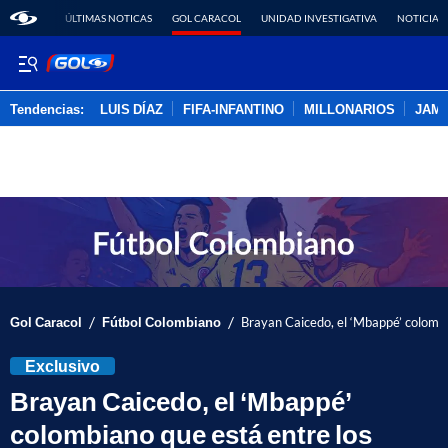
ÚLTIMAS NOTICAS
GOL CARACOL
UNIDAD INVESTIGATIVA
NOTICIAS
Tendencias:
LUIS DÍAZ
FIFA-INFANTINO
MILLONARIOS
JAM
PUBLICIDAD
/
/
Gol Caracol
Fútbol Colombiano
Brayan Caicedo, el ‘Mbappé’ colomb
Exclusivo
Brayan Caicedo, el ‘Mbappé’
colombiano que está entre los