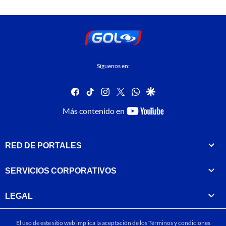
Síguenos en:
facebook
tiktok
instagram
twitter
whatsapp
google
youtube-
Más contenido en
footer
RED DE PORTALES
SERVICIOS CORPORATIVOS
LEGAL
El uso de este sitio web implica la aceptación de los
Términos y condiciones