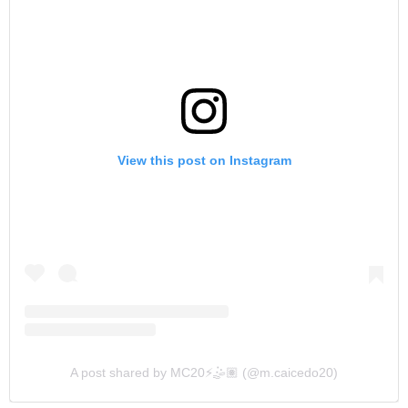
View this post on Instagram
A post shared by MC20⚡️🤹🏽 (@m.caicedo20)