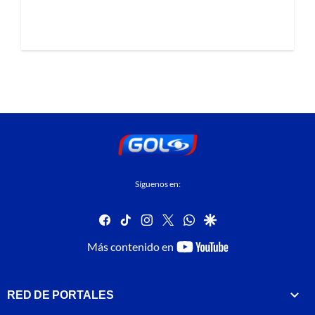
Síguenos en:
facebook
tiktok
instagram
twitter
whatsapp
google
youtube-
Más contenido en
footer
RED DE PORTALES