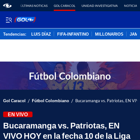
ÚLTIMAS NOTICAS
GOL CARACOL
UNIDAD INVESTIGATIVA
NOTICIAS
Tendencias:
LUIS DÍAZ
FIFA-INFANTINO
MILLONARIOS
JAM
PUBLICIDAD
/
/
Gol Caracol
Fútbol Colombiano
Bucaramanga vs. Patriotas, EN VIVO
EN VIVO
Bucaramanga vs. Patriotas, EN
VIVO HOY en la fecha 10 de la Liga