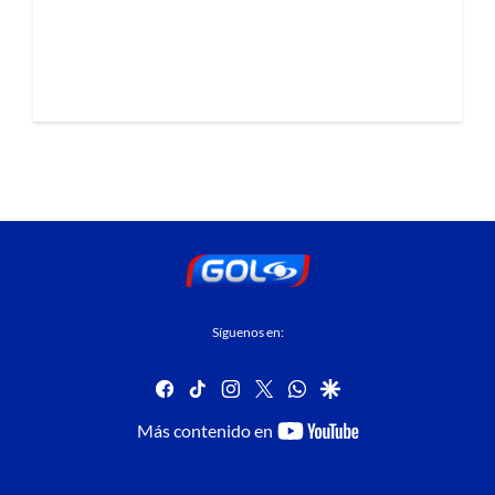
Síguenos en:
facebook
tiktok
instagram
twitter
whatsapp
google
youtube-
Más contenido en
footer