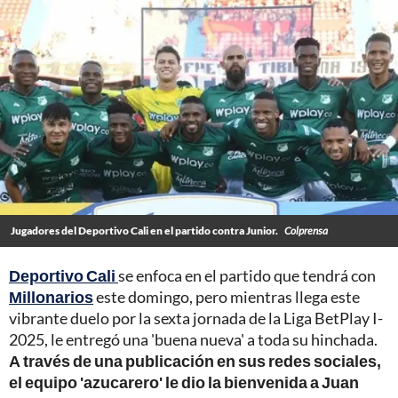
Jugadores del Deportivo Cali en el partido contra Junior.
Colprensa
Deportivo Cali
se enfoca en el partido que tendrá con
Millonarios
este domingo, pero mientras llega este
vibrante duelo por la sexta jornada de la Liga BetPlay I-
2025, le entregó una 'buena nueva' a toda su hinchada.
A través de una publicación en sus redes sociales,
el equipo 'azucarero' le dio la bienvenida a Juan