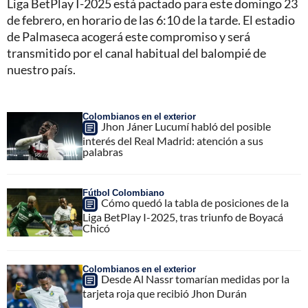
Liga BetPlay I-2025 está pactado para este domingo 23
de febrero, en horario de las 6:10 de la tarde. El estadio
de Palmaseca acogerá este compromiso y será
transmitido por el canal habitual del balompié de
nuestro país.
Colombianos en el exterior
Jhon Jáner Lucumí habló del posible
interés del Real Madrid: atención a sus
palabras
Fútbol Colombiano
Cómo quedó la tabla de posiciones de la
Liga BetPlay I-2025, tras triunfo de Boyacá
Chicó
Colombianos en el exterior
Desde Al Nassr tomarían medidas por la
tarjeta roja que recibió Jhon Durán