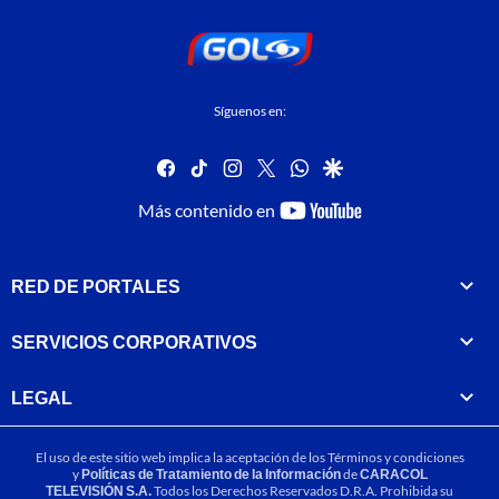
Síguenos en:
facebook
tiktok
instagram
twitter
whatsapp
google
youtube-
Más contenido en
footer
RED DE PORTALES
SERVICIOS CORPORATIVOS
LEGAL
El uso de este sitio web implica la aceptación de los
Términos y condiciones
y
Políticas de Tratamiento de la Información
de
CARACOL
TELEVISIÓN S.A.
Todos los Derechos Reservados D.R.A. Prohibida su