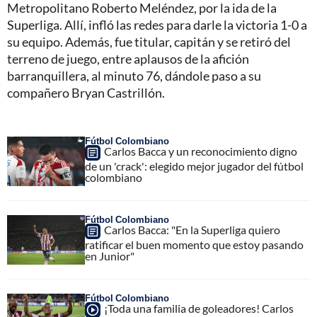
Metropolitano Roberto Meléndez, por la ida de la
Superliga. Allí, infló las redes para darle la victoria 1-0 a
su equipo. Además, fue titular, capitán y se retiró del
terreno de juego, entre aplausos de la afición
barranquillera, al minuto 76, dándole paso a su
compañero Bryan Castrillón.
Fútbol Colombiano
Carlos Bacca y un reconocimiento digno
de un 'crack': elegido mejor jugador del fútbol
colombiano
Fútbol Colombiano
Carlos Bacca: "En la Superliga quiero
ratificar el buen momento que estoy pasando
en Junior"
Fútbol Colombiano
¡Toda una familia de goleadores! Carlos