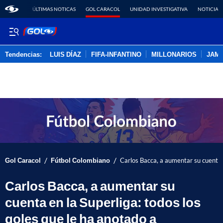
ÚLTIMAS NOTICAS
GOL CARACOL
UNIDAD INVESTIGATIVA
NOTICIAS
Tendencias:
LUIS DÍAZ
FIFA-INFANTINO
MILLONARIOS
JAM
PUBLICIDAD
/
/
Gol Caracol
Fútbol Colombiano
Carlos Bacca, a aumentar su cuenta e
Carlos Bacca, a aumentar su
cuenta en la Superliga: todos los
goles que le ha anotado a