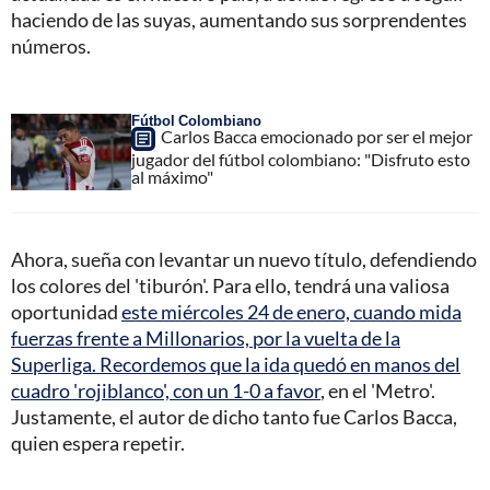
haciendo de las suyas, aumentando sus sorprendentes
números.
Fútbol Colombiano
Carlos Bacca emocionado por ser el mejor
jugador del fútbol colombiano: "Disfruto esto
al máximo"
Ahora, sueña con levantar un nuevo título, defendiendo
los colores del 'tiburón'. Para ello, tendrá una valiosa
oportunidad
este miércoles 24 de enero, cuando mida
fuerzas frente a Millonarios, por la vuelta de la
Superliga. Recordemos que la ida quedó en manos del
cuadro 'rojiblanco', con un 1-0 a favor
, en el 'Metro'.
Justamente, el autor de dicho tanto fue Carlos Bacca,
quien espera repetir.