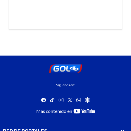
Síguenos en:
facebook
tiktok
instagram
twitter
whatsapp
google
youtube-
Más contenido en
footer
RED DE PORTALES