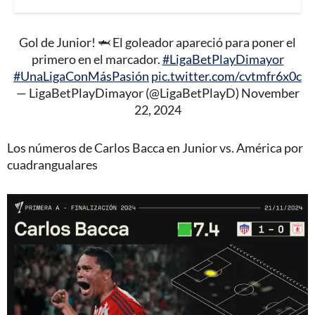
Gol de Junior! 🦈 El goleador apareció para poner el
primero en el marcador.
#LigaBetPlayDimayor
#UnaLigaConMásPasión
pic.twitter.com/cvtmfr6x0c
— LigaBetPlayDimayor (@LigaBetPlayD)
November
22, 2024
Los números de Carlos Bacca en Junior vs. América por
cuadrangualares