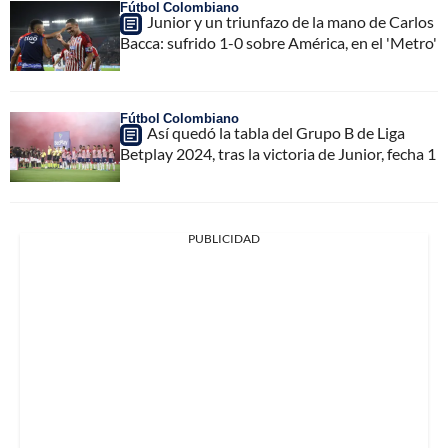
Fútbol Colombiano
Junior y un triunfazo de la mano de Carlos
Bacca: sufrido 1-0 sobre América, en el 'Metro'
Fútbol Colombiano
Así quedó la tabla del Grupo B de Liga
Betplay 2024, tras la victoria de Junior, fecha 1
PUBLICIDAD