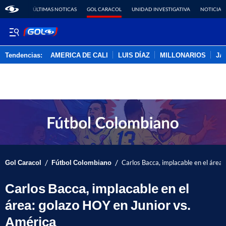
ÚLTIMAS NOTICAS
GOL CARACOL
UNIDAD INVESTIGATIVA
NOTICIAS
Tendencias:
AMERICA DE CALI
LUIS DÍAZ
MILLONARIOS
JA
PUBLICIDAD
/
/
Gol Caracol
Fútbol Colombiano
Carlos Bacca, implacable en el área
Carlos Bacca, implacable en el
área: golazo HOY en Junior vs.
América