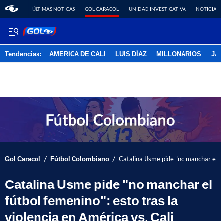
ÚLTIMAS NOTICAS
GOL CARACOL
UNIDAD INVESTIGATIVA
NOTICIAS
Tendencias:
AMERICA DE CALI
LUIS DÍAZ
MILLONARIOS
JA
PUBLICIDAD
/
/
Gol Caracol
Fútbol Colombiano
Catalina Usme pide "no manchar el fú
Catalina Usme pide "no manchar el
fútbol femenino": esto tras la
violencia en América vs. Cali