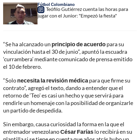
Fútbol Colombiano
Teófilo Gutiérrez cuenta las horas para
jugar con el Junior: "Empezó la fiesta"
“Se ha alcanzado un
principio de acuerdo
para su
vinculación hasta el 30 de junio”, apuntó la escuadra
‘currambera’ mediante comunicado de prensa emitido
el 10 de febrero.
“Solo
necesita la revisión médica
para que firme su
contrato”, agregó el texto, dando a entender que el
retorno de ‘Teo’ es casi un hecho y que servirá para
rendirle un homenaje con la posibilidad de organizarle
un partido de despedida.
Sin embargo, causa curiosidad la forma en la que el
entrenador venezolano
César Farías
lo recibirá en su
plantilla si se tiene en cuenta que años atrás hubo un