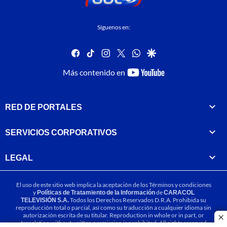
Síguenos en:
facebook
tiktok
instagram
twitter
whatsapp
google
youtube-
Más contenido en
footer
RED DE PORTALES
SERVICIOS CORPORATIVOS
LEGAL
El uso de este sitio web implica la aceptación de los
Términos y condiciones
y
Políticas de Tratamiento de la Información
de
CARACOL
TELEVISIÓN S.A.
Todos los Derechos Reservados D.R.A. Prohibida su
reproducción total o parcial, así como su traducción a cualquier idioma sin
autorización escrita de su titular. Reproduction in whole or in part, or
cl
translation without written permission is prohibited. All rights reserved