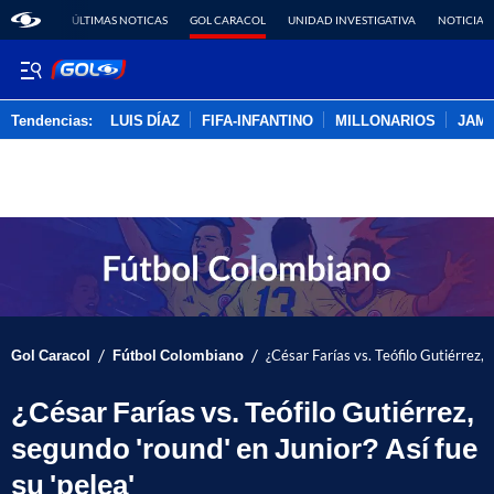
ÚLTIMAS NOTICAS
GOL CARACOL
UNIDAD INVESTIGATIVA
NOTICIAS
Tendencias:
LUIS DÍAZ
FIFA-INFANTINO
MILLONARIOS
JAM
PUBLICIDAD
/
/
Gol Caracol
Fútbol Colombiano
¿César Farías vs. Teófilo Gutiérrez, 
¿César Farías vs. Teófilo Gutiérrez,
segundo 'round' en Junior? Así fue
su 'pelea'