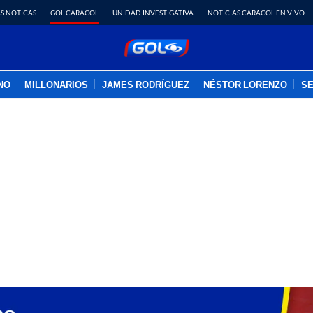
S NOTICAS
GOL CARACOL
UNIDAD INVESTIGATIVA
NOTICIAS CARACOL EN VIVO
INO
MILLONARIOS
JAMES RODRÍGUEZ
NÉSTOR LORENZO
SE
PUBLICIDAD