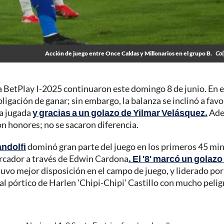
Acción de juego entre Once Caldas y Millonarios en el grupo B.
Col
a BetPlay I-2025 continuaron este domingo 8 de junio. En e
bligación de ganar; sin embargo, la balanza se inclinó a favo
ma jugada
y gracias a un golazo de Yilmar Velásquez.
Ade
n honores; no se sacaron diferencia.
andolfi
dominó gran parte del juego en los primeros 45 mi
marcador a través de Edwin Cardona
. El '8' marcó un golazo
tuvo mejor disposición en el campo de juego, y liderado por
l pórtico de Harlen 'Chipi-Chipi' Castillo con mucho pelig