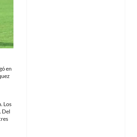
gó en
quez
n. Los
. Del
tres