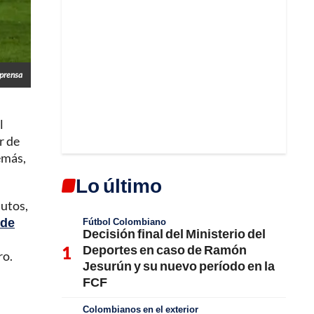
prensa
l
r de
más,
Lo último
nutos,
 de
Fútbol Colombiano
Decisión final del Ministerio del
Deportes en caso de Ramón
ro.
Jesurún y su nuevo período en la
FCF
Colombianos en el exterior