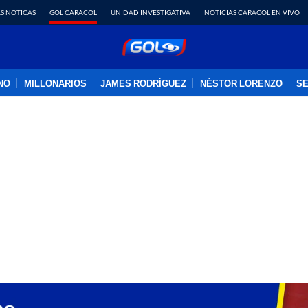
S NOTICAS
GOL CARACOL
UNIDAD INVESTIGATIVA
NOTICIAS CARACOL EN VIVO
INO
MILLONARIOS
JAMES RODRÍGUEZ
NÉSTOR LORENZO
SE
PUBLICIDAD