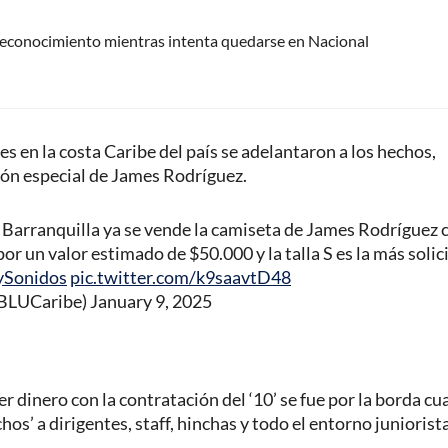
reconocimiento mientras intenta quedarse en Nacional
 en la costa Caribe del país se adelantaron a los hechos,
ión especial de James Rodríguez.
 de Barranquilla ya se vende la camiseta de James Rodríguez 
or un valor estimado de $50.000 y la talla S es la más solic
ySonidos
pic.twitter.com/k9saavtD48
@BLUCaribe)
January 9, 2025
dinero con la contratación del ‘10’ se fue por la borda c
os’ a dirigentes, staff, hinchas y todo el entorno juniorista