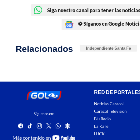
Siga nuestro canal para tener las noticias
⚽ Síganos en Google Notici
Relacionados
Independiente Santa Fe
RED DE PORTALE
Noticias Caracol
Caracol Televisión
Síguenos en:
Blu Radio
facebook
tiktok
instagram
twitter
whatsapp
google
La Kalle
HJCK
youtube-
Más contenido en