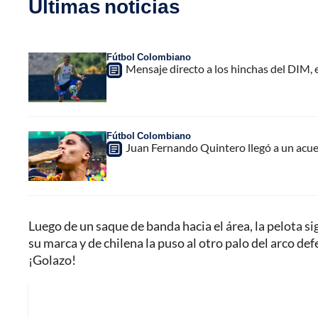
Últimas noticias
Fútbol Colombiano
Mensaje directo a los hinchas del DIM,
Fútbol Colombiano
Juan Fernando Quintero llegó a un acuer
Luego de un saque de banda hacia el área, la pelota s
su marca y de chilena la puso al otro palo del arco
¡Golazo!