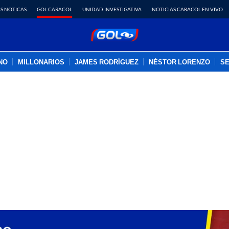
S NOTICAS
GOL CARACOL
UNIDAD INVESTIGATIVA
NOTICIAS CARACOL EN VIVO
INO
MILLONARIOS
JAMES RODRÍGUEZ
NÉSTOR LORENZO
SE
PUBLICIDAD