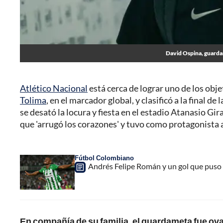
David Ospina, guardam
Atlético Nacional
está cerca de lograr uno de los obj
Tolima
, en el marcador global, y clasificó a la final de 
se desató la locura y fiesta en el estadio Atanasio Gi
que 'arrugó los corazones' y tuvo como protagonista 
Fútbol Colombiano
Andrés Felipe Román y un gol que puso a
En compañía de su familia, el guardameta fue ov