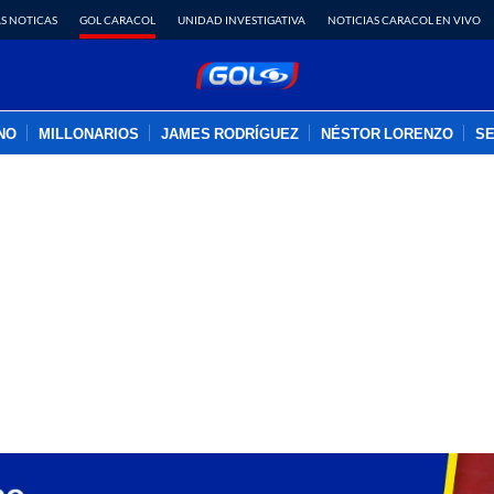
S NOTICAS
GOL CARACOL
UNIDAD INVESTIGATIVA
NOTICIAS CARACOL EN VIVO
INO
MILLONARIOS
JAMES RODRÍGUEZ
NÉSTOR LORENZO
SE
PUBLICIDAD