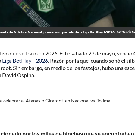
eta de Atlético Nacional, previo a un partido de la Liga BetPlay I-2026
Twitter de N
etivo que se trazó en 2026. Este sábado 23 de mayo, venció 
la
Liga BetPlay I-2026
. Razón por la que, cuando sonó el silb
rardot. Sin embargo, en medio de los festejos, hubo una esc
a David Ospina.
 celebrar al Atanasio Girardot, en Nacional vs. Tolima
acionado por los miles de hinchas que se encontraban 