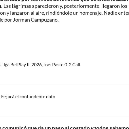
n.
Las lágrimas aparecieron y, posteriormente, llegaron los
ron y lanzaron al aire, rindiéndole un homenaje. Nadie ent
rde por Jorman Campuzano.
 Liga BetPlay II-2026, tras Pasto 0-2 Cali
 Fe; acá el contundente dato
 comunicó que da un paso al costado y todos sabemo