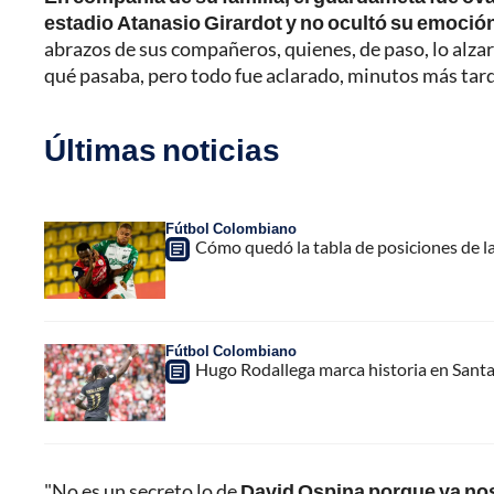
estadio Atanasio Girardot y no ocultó su emoció
abrazos de sus compañeros, quienes, de paso, lo alza
qué pasaba, pero todo fue aclarado, minutos más ta
Últimas noticias
Fútbol Colombiano
Cómo quedó la tabla de posiciones de la
Fútbol Colombiano
Hugo Rodallega marca historia en Santa
"No es un secreto lo de
David Ospina porque ya nos