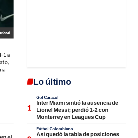
acional
4-1 a
ato,
ena
Lo último
Gol Caracol
Inter Miami sintió la ausencia de
Lionel Messi; perdió 1-2 con
Monterrey en Leagues Cup
Fútbol Colombiano
Así quedó la tabla de posiciones
en el