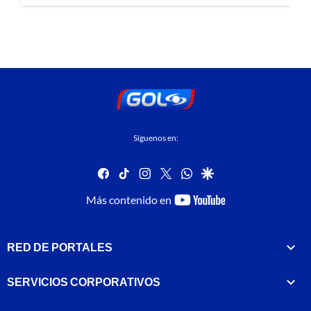
Síguenos en:
facebook
tiktok
instagram
twitter
whatsapp
google
youtube-
Más contenido en
footer
RED DE PORTALES
SERVICIOS CORPORATIVOS