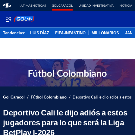
ÚLTIMAS NOTICAS
GOL CARACOL
UNIDAD INVESTIGATIVA
NOTICIAS
Tendencias:
LUIS DÍAZ
FIFA-INFANTINO
MILLONARIOS
JAM
PUBLICIDAD
/
/
Gol Caracol
Fútbol Colombiano
Deportivo Cali le dijo adiós a estos 
Deportivo Cali le dijo adiós a estos
jugadores para lo que será la Liga
BetPlay I-2026