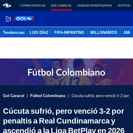
ÚLTIMAS NOTICAS
GOL CARACOL
UNIDAD INVESTIGATIVA
NOTICIAS
Tendencias:
LUIS DÍAZ
FIFA-INFANTINO
MILLONARIOS
JAM
PUBLICIDAD
/
/
Gol Caracol
Fútbol Colombiano
Cúcuta sufrió, pero venció 3-2 por 
Cúcuta sufrió, pero venció 3-2 por
penaltis a Real Cundinamarca y
ascendió a la Liga BetPlay en 2026