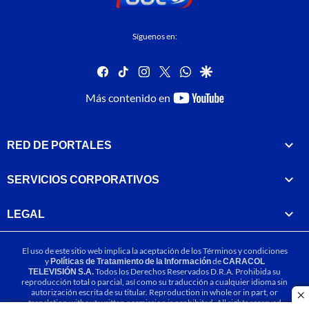
Síguenos en:
facebook
tiktok
instagram
twitter
whatsapp
google
youtube-
Más contenido en
footer
RED DE PORTALES
SERVICIOS CORPORATIVOS
LEGAL
El uso de este sitio web implica la aceptación de los
Términos y condiciones
y
Políticas de Tratamiento de la Información
de
CARACOL
TELEVISIÓN S.A.
Todos los Derechos Reservados D.R.A. Prohibida su
reproducción total o parcial, así como su traducción a cualquier idioma sin
autorización escrita de su titular. Reproduction in whole or in part, or
cl
translation without written permission is prohibited. All rights reserved