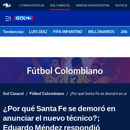
ÚLTIMAS NOTICAS
GOL CARACOL
UNIDAD INVESTIGATIVA
NOTICIAS
Tendencias:
LUIS DÍAZ
FIFA-INFANTINO
MILLONARIOS
JAM
PUBLICIDAD
/
/
Gol Caracol
Fútbol Colombiano
¿Por qué Santa Fe se demoró en anu
¿Por qué Santa Fe se demoró en
anunciar el nuevo técnico?;
Eduardo Méndez respondió