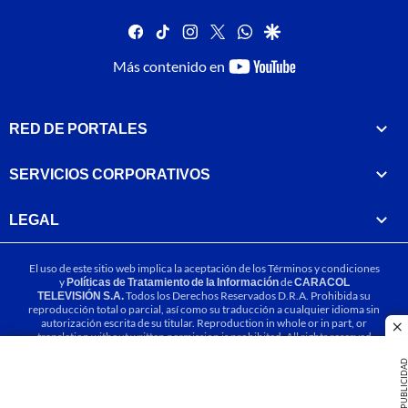
facebook
tiktok
instagram
twitter
whatsapp
google
youtube-
Más contenido en
footer
RED DE PORTALES
SERVICIOS CORPORATIVOS
LEGAL
El uso de este sitio web implica la aceptación de los
Términos y condiciones
y
Políticas de Tratamiento de la Información
de
CARACOL
TELEVISIÓN S.A.
Todos los Derechos Reservados D.R.A. Prohibida su
reproducción total o parcial, así como su traducción a cualquier idioma sin
autorización escrita de su titular. Reproduction in whole or in part, or
cl
translation without written permission is prohibited. All rights reserved
2025.
PUBLICIDA
MIEMBRO DE: