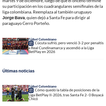
martes 9 de diciembre, luego de que el onceno termine
su participación en los cuadrangulares semifinales de la
liga colombiana. Reemplaza al también uruguayo
Jorge Bava
, quien dejó a Santa Fe para dirigir al
paraguayo Cerro Porteño.
Fútbol Colombiano
Cúcuta sufrió, pero venció 3-2 por penaltis
a Real Cundinamarca y ascendió a la Liga
BetPlay en 2026
Últimas noticias
Fútbol Colombiano
Cómo quedó la tabla de posiciones de la
Liga BetPlay II-2026, tras Santa Fe 2- 0 Boyacá
Chicó