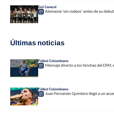
Gol Caracol
Alemania 'sin rodeos' antes de su debut
Últimas noticias
Fútbol Colombiano
Mensaje directo a los hinchas del DIM,
Fútbol Colombiano
Juan Fernando Quintero llegó a un acuer