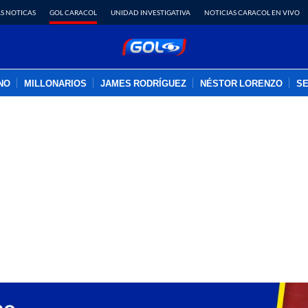
S NOTICAS
GOL CARACOL
UNIDAD INVESTIGATIVA
NOTICIAS CARACOL EN VIVO
INO
MILLONARIOS
JAMES RODRÍGUEZ
NÉSTOR LORENZO
SE
PUBLICIDAD