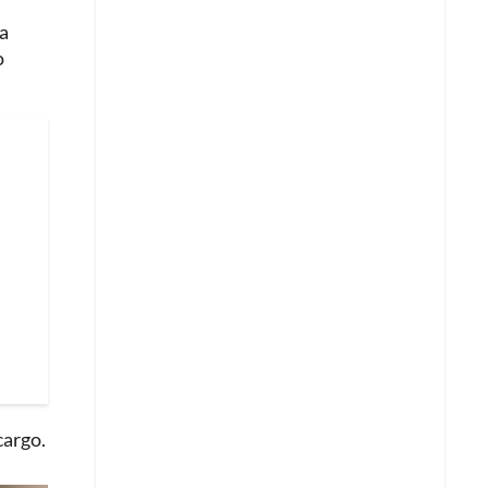
na
o
cargo.