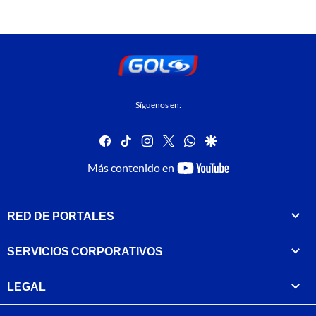
Síguenos en:
facebook
tiktok
instagram
twitter
whatsapp
google
youtube-
Más contenido en
footer
RED DE PORTALES
SERVICIOS CORPORATIVOS
LEGAL