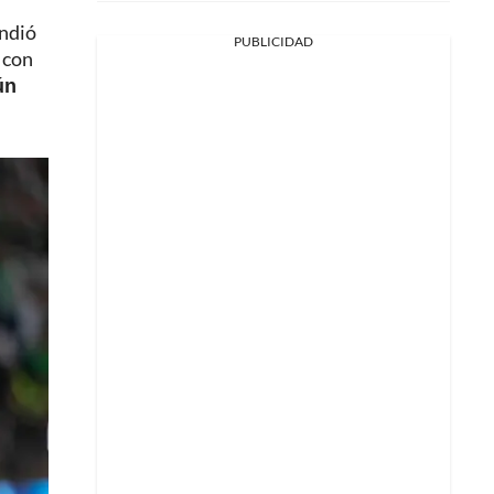
endió
PUBLICIDAD
 con
ún