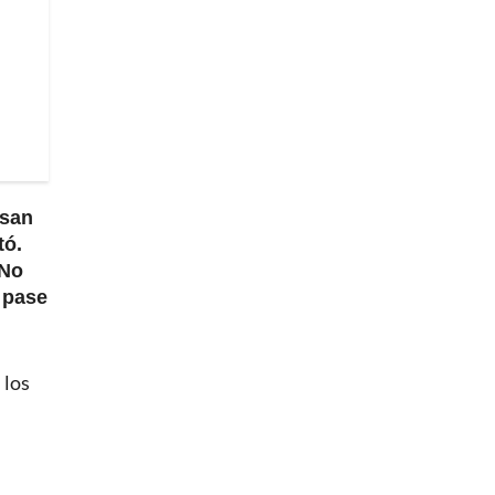
nsan
tó.
 No
e pase
 los