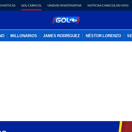
S NOTICAS
GOL CARACOL
UNIDAD INVESTIGATIVA
NOTICIAS CARACOL EN VIVO
INO
MILLONARIOS
JAMES RODRÍGUEZ
NÉSTOR LORENZO
SE
PUBLICIDAD