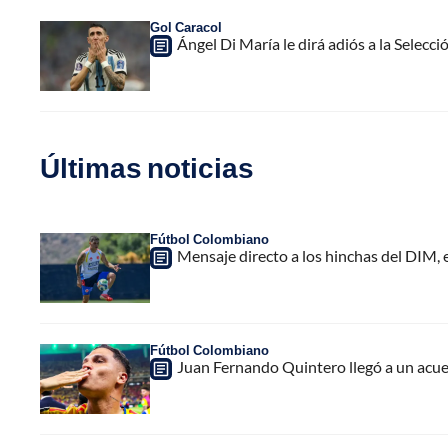
Gol Caracol
Ángel Di María le dirá adiós a la Selecc
Últimas noticias
Fútbol Colombiano
Mensaje directo a los hinchas del DIM,
Fútbol Colombiano
Juan Fernando Quintero llegó a un acuer