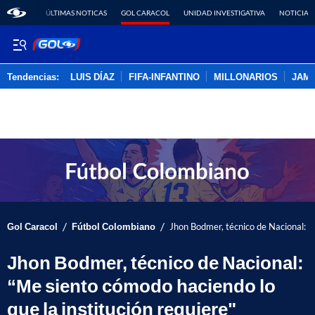
ÚLTIMAS NOTICAS
GOL CARACOL
UNIDAD INVESTIGATIVA
NOTICIAS
Tendencias:
LUIS DÍAZ
FIFA-INFANTINO
MILLONARIOS
JAM
PUBLICIDAD
/
/
Gol Caracol
Fútbol Colombiano
Jhon Bodmer, técnico de Nacional: “M
Jhon Bodmer, técnico de Nacional:
“Me siento cómodo haciendo lo
que la institución requiere"