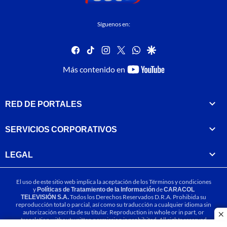
Síguenos en:
facebook
tiktok
instagram
twitter
whatsapp
google
youtube-
Más contenido en
footer
RED DE PORTALES
SERVICIOS CORPORATIVOS
LEGAL
El uso de este sitio web implica la aceptación de los
Términos y condiciones
y
Políticas de Tratamiento de la Información
de
CARACOL
TELEVISIÓN S.A.
Todos los Derechos Reservados D.R.A. Prohibida su
reproducción total o parcial, así como su traducción a cualquier idioma sin
autorización escrita de su titular. Reproduction in whole or in part, or
cl
translation without written permission is prohibited. All rights reserved