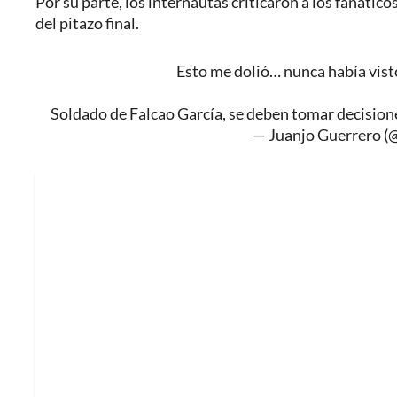
Por su parte, los internautas criticaron a los fanát
del pitazo final.
Esto me dolió… nunca había visto
Soldado de Falcao García, se deben tomar decisione
— Juanjo Guerrero (