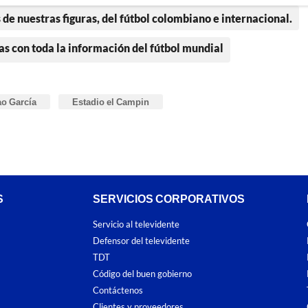
 de nuestras figuras, del fútbol colombiano e internacional.
as con toda la información del fútbol mundial
ao García
Estadio el Campin
S
SERVICIOS CORPORATIVOS
Servicio al televidente
Defensor del televidente
TDT
Código del buen gobierno
Contáctenos
Clientes y proveedores