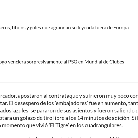
eros, títulos y goles que agrandan su leyenda fuera de Europa
afogo venciera sorpresivamente al PSG en Mundial de Clubes
marcador, apostaron al contrataque y sufrieron muy poco co
ar. El desespero de los 'embajadores' fue en aumento, tant
onados 'azules' se pararon de sus asientos y fueron saliendo 
ara un golazo de tiro libre a los 14 minutos de adición. Si
n momento que vivió 'El Tigre' en los cuadrangulares.