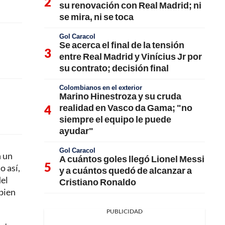
su renovación con Real Madrid; ni
se mira, ni se toca
Gol Caracol
Se acerca el final de la tensión
entre Real Madrid y Vinícius Jr por
su contrato; decisión final
Colombianos en el exterior
Marino Hinestroza y su cruda
realidad en Vasco da Gama; "no
siempre el equipo le puede
ayudar"
Gol Caracol
n un
A cuántos goles llegó Lionel Messi
o así,
y a cuántos quedó de alcanzar a
del
Cristiano Ronaldo
 bien
PUBLICIDAD