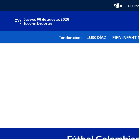
ÚLTIMA
jueves 06 de agosto, 2026
Todo en Deportes
Tendencias:
LUIS DÍAZ
FIFA-INFANT