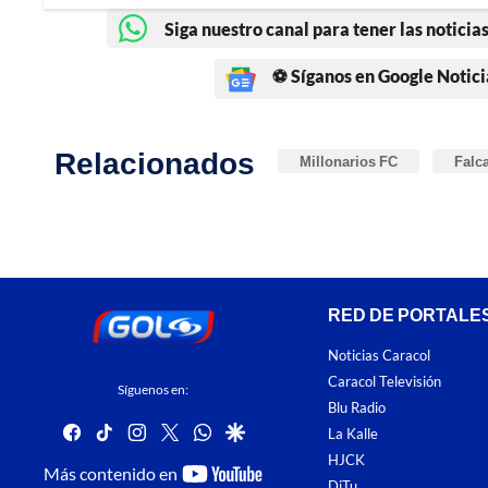
Siga nuestro canal para tener las noticias
⚽ Síganos en Google Notici
Relacionados
Millonarios FC
Falc
RED DE PORTALE
Noticias Caracol
Caracol Televisión
Síguenos en:
Blu Radio
facebook
tiktok
instagram
twitter
whatsapp
google
La Kalle
HJCK
youtube-
Más contenido en
DiTu