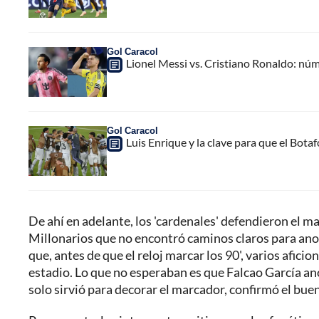
Gol Caracol
Lionel Messi vs. Cristiano Ronaldo: núm
Gol Caracol
Luis Enrique y la clave para que el Bot
De ahí en adelante, los 'cardenales' defendieron el 
Millonarios que no encontró caminos claros para anot
que, antes de que el reloj marcar los 90', varios afici
estadio. Lo que no esperaban es que Falcao García anot
solo sirvió para decorar el marcador, confirmó el bue