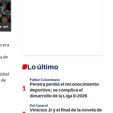
FP
AFP
no era
la de
Lo último
fútbol
 de
Fútbol Colombiano
Pereira perdió el reconocimiento
deportivo; se complica el
desarrollo de la Liga II-2026
Gol Caracol
Vinícius Jr y el final de la novela de