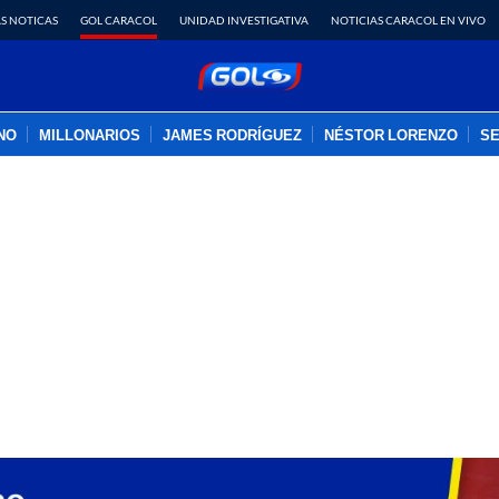
S NOTICAS
GOL CARACOL
UNIDAD INVESTIGATIVA
NOTICIAS CARACOL EN VIVO
INO
MILLONARIOS
JAMES RODRÍGUEZ
NÉSTOR LORENZO
SE
PUBLICIDAD