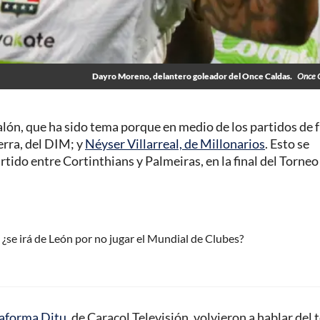
Dayro Moreno, delantero goleador del Once Caldas.
Once C
lón, que ha sido tema porque en medio de los partidos de 
rra, del DIM; y
Néyser Villarreal, de Millonarios
. Esto se
rtido entre Cortinthians y Palmeiras, en la final del Torneo
¿se irá de León por no jugar el Mundial de Clubes?
ataforma Ditu
, de Caracol Televisión, volvieron a hablar del 