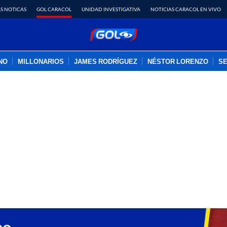
S NOTICAS
GOL CARACOL
UNIDAD INVESTIGATIVA
NOTICIAS CARACOL EN VIVO
INO
MILLONARIOS
JAMES RODRÍGUEZ
NÉSTOR LORENZO
SE
PUBLICIDAD