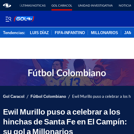
ÚLTIMAS NOTICAS
GOL CARACOL
UNIDAD INVESTIGATIVA
NOTICIAS
Tendencias:
LUIS DÍAZ
FIFA-INFANTINO
MILLONARIOS
JAM
PUBLICIDAD
/
/
Gol Caracol
Fútbol Colombiano
Ewil Murillo puso a celebrar a los hi
Ewil Murillo puso a celebrar a los
hinchas de Santa Fe en El Campín:
su gol a Millonarios