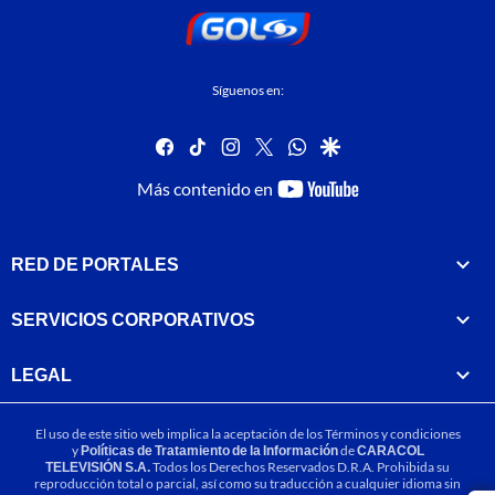
Síguenos en:
facebook
tiktok
instagram
twitter
whatsapp
google
youtube-
Más contenido en
footer
RED DE PORTALES
SERVICIOS CORPORATIVOS
LEGAL
El uso de este sitio web implica la aceptación de los
Términos y condiciones
y
Políticas de Tratamiento de la Información
de
CARACOL
TELEVISIÓN S.A.
Todos los Derechos Reservados D.R.A. Prohibida su
reproducción total o parcial, así como su traducción a cualquier idioma sin