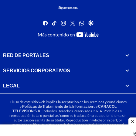
Síguenos en:
facebook
tiktok
instagram
twitter
whatsapp
google
youtube-
Más contenido en
footer
RED DE PORTALES
SERVICIOS CORPORATIVOS
LEGAL
El uso de este sitio web implica la aceptación de los
Términos y condiciones
y
Políticas de Tratamiento de la Información
de
CARACOL
TELEVISIÓN S.A.
Todos los Derechos Reservados D.R.A. Prohibida su
reproducción total o parcial, así como su traducción a cualquier idioma sin
autorización escrita de su titular. Reproduction in whole or in part, or
cl
translation without written permission is prohibited. All rights reserved
2025.