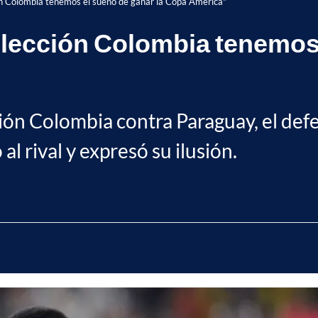
ón Colombia tenemos el sueño de ganar la Copa América"
elección Colombia tenemos 
cción Colombia contra Paraguay, el def
al rival y expresó su ilusión.