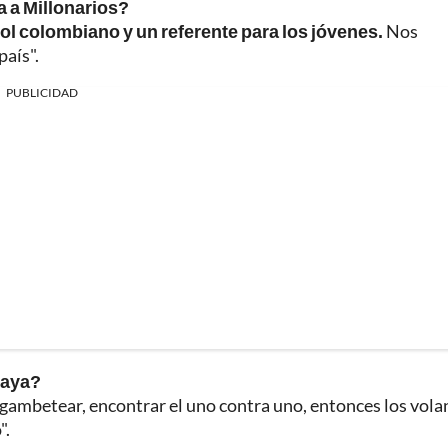
a a Millonarios?
ol colombiano y un referente para los jóvenes.
Nos
país".
PUBLICIDAD
uaya?
n, gambetear, encontrar el uno contra uno, entonces los vola
".