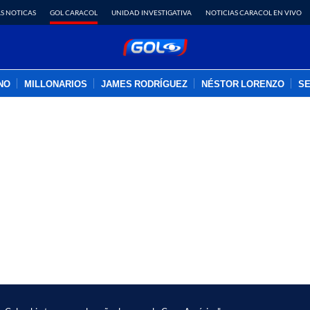
S NOTICAS
GOL CARACOL
UNIDAD INVESTIGATIVA
NOTICIAS CARACOL EN VIVO
INO
MILLONARIOS
JAMES RODRÍGUEZ
NÉSTOR LORENZO
SE
PUBLICIDAD