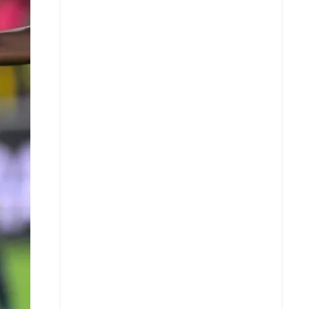
X
Whatsapp