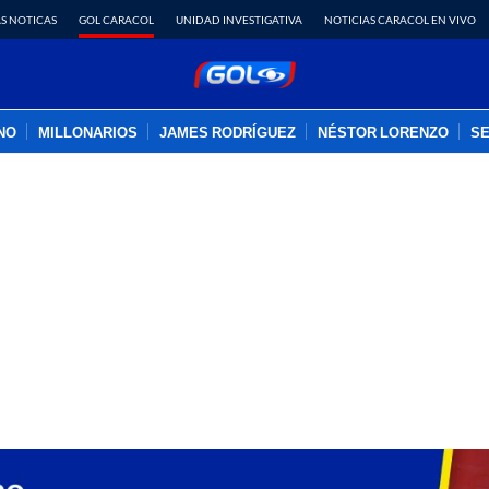
S NOTICAS
GOL CARACOL
UNIDAD INVESTIGATIVA
NOTICIAS CARACOL EN VIVO
INO
MILLONARIOS
JAMES RODRÍGUEZ
NÉSTOR LORENZO
SE
PUBLICIDAD