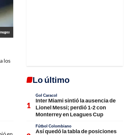
Images
a los
Lo último
Gol Caracol
Inter Miami sintió la ausencia de
Lionel Messi; perdió 1-2 con
Monterrey en Leagues Cup
Fútbol Colombiano
Así quedó la tabla de posiciones
bió en