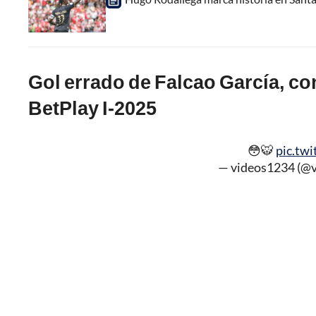
Gol errado de Falcao García, con
BetPlay I-2025
😳🐯
pic.tw
— videos1234 (@