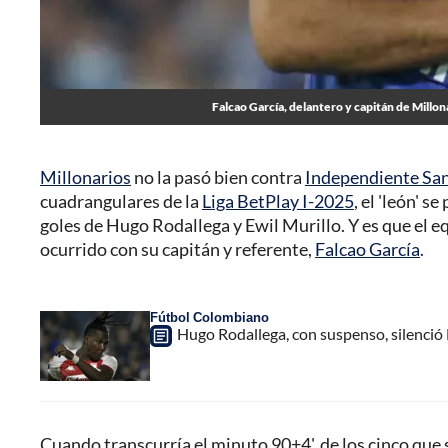
Falcao García, delantero y capitán de Millon
Millonarios
no la pasó bien contra
Independiente San
cuadrangulares de la
Liga BetPlay I-2025
, el 'león' s
goles de Hugo Rodallega y Ewil Murillo. Y es que el e
ocurrido con su capitán y referente,
Falcao García
.
Fútbol Colombiano
Hugo Rodallega, con suspenso, silenció 
Cuando transcurría el minuto 90+4', de los cinco que s