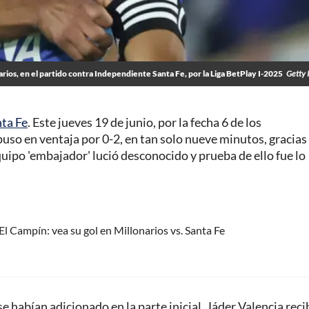
arios, en el partido contra Independiente Santa Fe, por la Liga BetPlay I-2025
Getty 
ta Fe
. Este jueves 19 de junio, por la fecha 6 de los
e puso en ventaja por 0-2, en tan solo nueve minutos, gracias 
quipo 'embajador' lució desconocido y prueba de ello fue lo
El Campín: vea su gol en Millonarios vs. Santa Fe
e habían adicionado en la parte inicial, Jáder Valencia reci