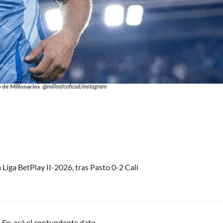
 de Millonarios
@millosfcoficial/instagram
 Liga BetPlay II-2026, tras Pasto 0-2 Cali
 Fe; acá el contundente dato