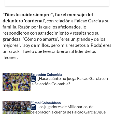
"Dios lo cuide siempre", fue el mensaje del
delantero 'cardenal'
, con relación a Falcao García y su
familia. Razón por la que los aficionados, le
respondieron con agradecimiento y resaltando su
grandeza. "Cómo no amarte", "eres un grande y de los
mejores", "soy de millos, pero mis respetos a 'Roda', eres
un 'crack'" fue lo que le escribieron al líder de los
'leones'.
Selección Colombia
¿Hace cuánto no juega Falcao García con
la Selección Colombia?
Fútbol Colombiano
Los jugadores de Millonarios, de
celebración a cuenta de Falcao García: ¿qué