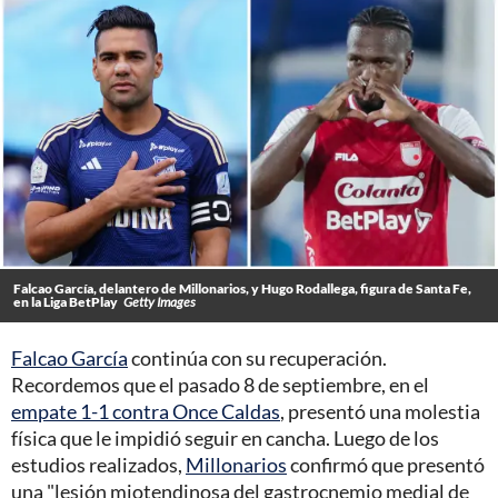
Falcao García, delantero de Millonarios, y Hugo Rodallega, figura de Santa Fe,
en la Liga BetPlay
Getty Images
Falcao García
continúa con su recuperación.
Recordemos que el pasado 8 de septiembre, en el
empate 1-1 contra Once Caldas
, presentó una molestia
física que le impidió seguir en cancha. Luego de los
estudios realizados,
Millonarios
confirmó que presentó
una "lesión miotendinosa del gastrocnemio medial de