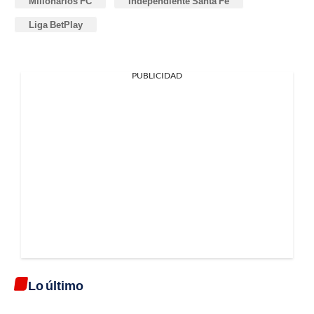
Millonarios FC
Independiente Santa Fe
Liga BetPlay
PUBLICIDAD
Lo último