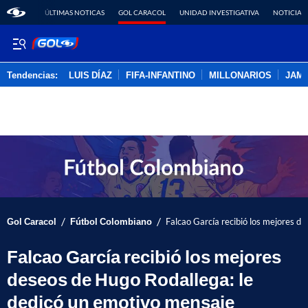
ÚLTIMAS NOTICAS
GOL CARACOL
UNIDAD INVESTIGATIVA
NOTICIAS
Tendencias:
LUIS DÍAZ
FIFA-INFANTINO
MILLONARIOS
JAM
PUBLICIDAD
/
/
Gol Caracol
Fútbol Colombiano
Falcao García recibió los mejores d
Falcao García recibió los mejores
deseos de Hugo Rodallega: le
dedicó un emotivo mensaje