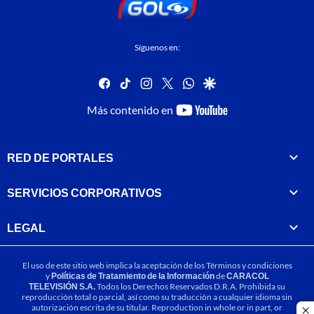
Síguenos en:
facebook
tiktok
instagram
twitter
whatsapp
google
youtube-
Más contenido en
footer
RED DE PORTALES
SERVICIOS CORPORATIVOS
LEGAL
El uso de este sitio web implica la aceptación de los
Términos y condiciones
y
Políticas de Tratamiento de la Información
de
CARACOL
TELEVISIÓN S.A.
Todos los Derechos Reservados D.R.A. Prohibida su
reproducción total o parcial, así como su traducción a cualquier idioma sin
autorización escrita de su titular. Reproduction in whole or in part, or