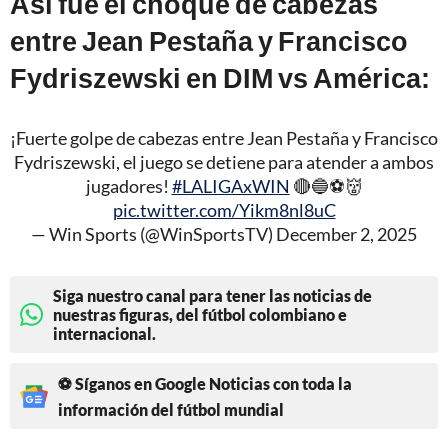
Así fue el choque de cabezas
entre Jean Pestaña y Francisco
Fydriszewski en DIM vs América:
¡Fuerte golpe de cabezas entre Jean Pestaña y Francisco
Fydriszewski, el juego se detiene para atender a ambos
jugadores!
#LALIGAxWIN
🔴🔵⚽👹
pic.twitter.com/Yikm8nl8uC
— Win Sports (@WinSportsTV)
December 2, 2025
Siga nuestro canal para tener las noticias de
nuestras figuras, del fútbol colombiano e
internacional.
⚽ Síganos en Google Noticias con toda la
información del fútbol mundial