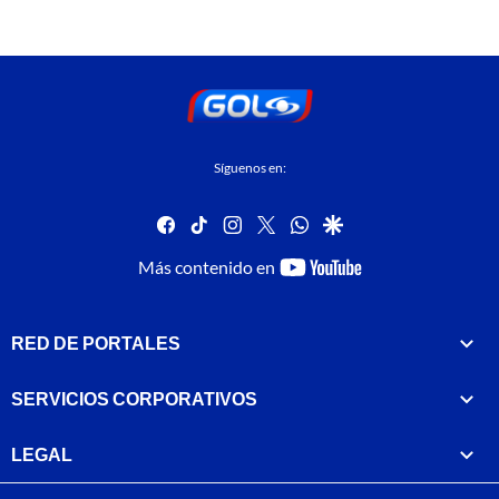
Síguenos en:
facebook
tiktok
instagram
twitter
whatsapp
google
youtube-
Más contenido en
footer
RED DE PORTALES
SERVICIOS CORPORATIVOS
LEGAL