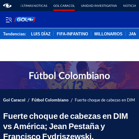
ÚLTIMAS NOTICAS
GOL CARACOL
UNIDAD INVESTIGATIVA
NOTICIAS
Tendencias:
LUIS DÍAZ
FIFA-INFANTINO
MILLONARIOS
JAM
PUBLICIDAD
/
/
Gol Caracol
Fútbol Colombiano
Fuerte choque de cabezas en DIM vs
Fuerte choque de cabezas en DIM
vs América; Jean Pestaña y
Francisco Fydriszewski,