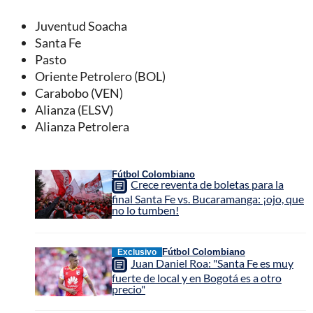
Juventud Soacha
Santa Fe
Pasto
Oriente Petrolero (BOL)
Carabobo (VEN)
Alianza (ELSV)
Alianza Petrolera
Fútbol Colombiano
Crece reventa de boletas para la
final Santa Fe vs. Bucaramanga: ¡ojo, que
no lo tumben!
Fútbol Colombiano
Exclusivo
Juan Daniel Roa: "Santa Fe es muy
fuerte de local y en Bogotá es a otro
precio"