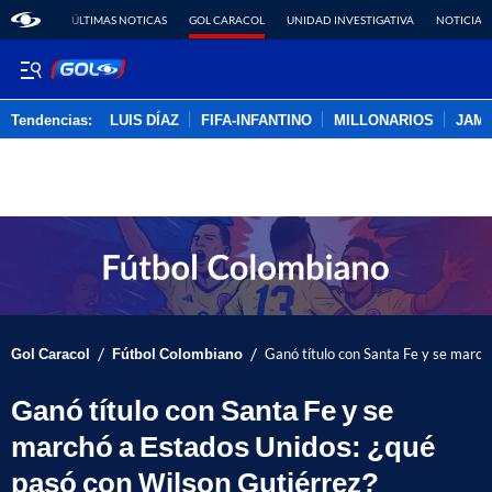
ÚLTIMAS NOTICAS
GOL CARACOL
UNIDAD INVESTIGATIVA
NOTICIAS
Tendencias:
LUIS DÍAZ
FIFA-INFANTINO
MILLONARIOS
JAM
PUBLICIDAD
/
/
Gol Caracol
Fútbol Colombiano
Ganó título con Santa Fe y se march
Ganó título con Santa Fe y se
marchó a Estados Unidos: ¿qué
pasó con Wilson Gutiérrez?