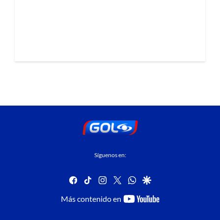
Síguenos en:
facebook
tiktok
instagram
twitter
whatsapp
google
youtube-
Más contenido en
footer