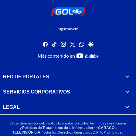
Síguenos en:
facebook
tiktok
instagram
twitter
whatsapp
google
youtube-
Más contenido en
footer
RED DE PORTALES
SERVICIOS CORPORATIVOS
LEGAL
El uso de este sitio web implica la aceptación de los
Términos y condiciones
y
Políticas de Tratamiento de la Información
de
CARACOL
TELEVISIÓN S.A.
Todos los Derechos Reservados D.R.A. Prohibida su