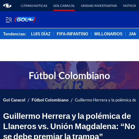
ÚLTIMAS NOTICAS
GOL CARACOL
UNIDAD INVESTIGATIVA
NOTICIAS
Tendencias:
LUIS DÍAZ
FIFA-INFANTINO
MILLONARIOS
JAM
PUBLICIDAD
/
/
Gol Caracol
Fútbol Colombiano
Guillermo Herrera y la polémica de 
Guillermo Herrera y la polémica de
Llaneros vs. Unión Magdalena: “No
se debe premiar la trampa”