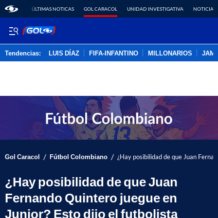
ÚLTIMAS NOTICAS
GOL CARACOL
UNIDAD INVESTIGATIVA
NOTICIAS
Tendencias:
LUIS DÍAZ
FIFA-INFANTINO
MILLONARIOS
JAM
PUBLICIDAD
/
/
Gol Caracol
Fútbol Colombiano
¿Hay posibilidad de que Juan Fernand
¿Hay posibilidad de que Juan
Fernando Quintero juegue en
Junior? Esto dijo el futbolista