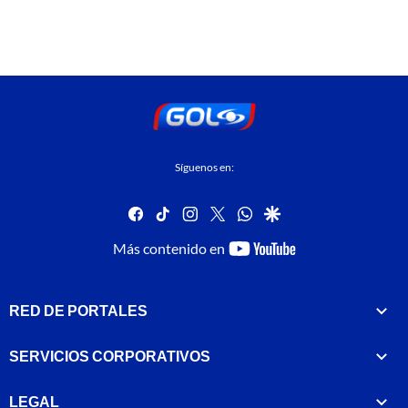
Síguenos en:
facebook
tiktok
instagram
twitter
whatsapp
google
youtube-
Más contenido en
footer
RED DE PORTALES
SERVICIOS CORPORATIVOS
LEGAL