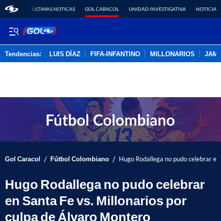
ÚLTIMAS NOTICAS
GOL CARACOL
UNIDAD INVESTIGATIVA
NOTICIAS
Tendencias:
LUIS DÍAZ
FIFA-INFANTINO
MILLONARIOS
JAM
PUBLICIDAD
/
/
Gol Caracol
Fútbol Colombiano
Hugo Rodallega no pudo celebrar en 
Hugo Rodallega no pudo celebrar
en Santa Fe vs. Millonarios por
culpa de Álvaro Montero