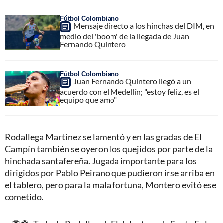
Fútbol Colombiano
Mensaje directo a los hinchas del DIM, en
medio del 'boom' de la llegada de Juan
Fernando Quintero
Fútbol Colombiano
Juan Fernando Quintero llegó a un
acuerdo con el Medellín; "estoy feliz, es el
equipo que amo"
Rodallega Martínez se lamentó y en las gradas de El
Campín también se oyeron los quejidos por parte de la
hinchada santafereña. Jugada importante para los
dirigidos por Pablo Peirano que pudieron irse arriba en
el tablero, pero para la mala fortuna, Montero evitó ese
cometido.