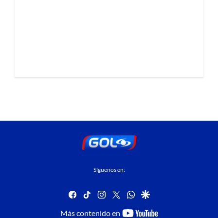
Síguenos en:
facebook
tiktok
instagram
twitter
whatsapp
google
youtube-
Más contenido en