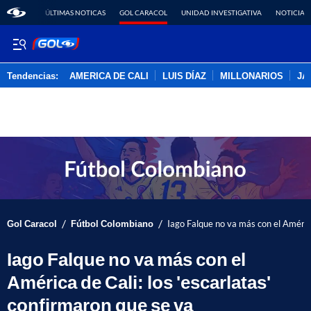
ÚLTIMAS NOTICAS
GOL CARACOL
UNIDAD INVESTIGATIVA
NOTICIAS
Tendencias:
AMERICA DE CALI
LUIS DÍAZ
MILLONARIOS
JA
PUBLICIDAD
/
/
Gol Caracol
Fútbol Colombiano
Iago Falque no va más con el América
Iago Falque no va más con el
América de Cali: los 'escarlatas'
confirmaron que se va