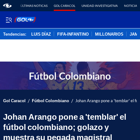
ÚLTIMAS NOTICAS
GOL CARACOL
UNIDAD INVESTIGATIVA
NOTICIAS
Tendencias:
LUIS DÍAZ
FIFA-INFANTINO
MILLONARIOS
JAM
PUBLICIDAD
/
/
Gol Caracol
Fútbol Colombiano
Johan Arango pone a 'temblar' el fú
Johan Arango pone a 'temblar' el
fútbol colombiano; golazo y
muestra su pegada magistral