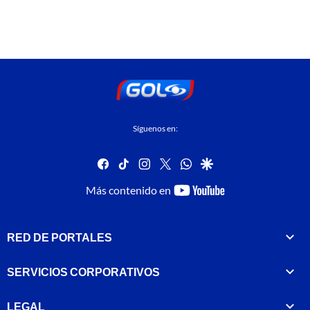
Síguenos en:
facebook
tiktok
instagram
twitter
whatsapp
google
youtube-
Más contenido en
footer
RED DE PORTALES
SERVICIOS CORPORATIVOS
LEGAL