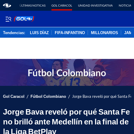
ÚLTIMAS NOTICAS
GOL CARACOL
UNIDAD INVESTIGATIVA
NOTICIAS
Tendencias:
LUIS DÍAZ
FIFA-INFANTINO
MILLONARIOS
JAM
PUBLICIDAD
/
/
Gol Caracol
Fútbol Colombiano
Jorge Bava reveló por qué Santa Fe no
Jorge Bava reveló por qué Santa Fe
no brilló ante Medellín en la final de
la Liga BetPlay