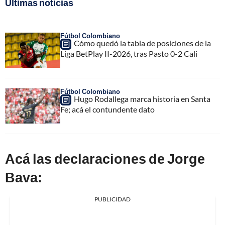
Últimas noticias
Fútbol Colombiano
Cómo quedó la tabla de posiciones de la
Liga BetPlay II-2026, tras Pasto 0-2 Cali
Fútbol Colombiano
Hugo Rodallega marca historia en Santa
Fe; acá el contundente dato
Acá las declaraciones de Jorge
Bava:
PUBLICIDAD