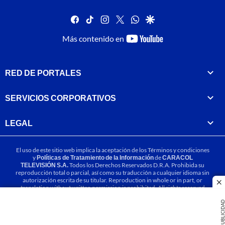
facebook
tiktok
instagram
twitter
whatsapp
google
youtube-
Más contenido en
footer
RED DE PORTALES
SERVICIOS CORPORATIVOS
LEGAL
El uso de este sitio web implica la aceptación de los
Términos y condiciones
y
Políticas de Tratamiento de la Información
de
CARACOL
TELEVISIÓN S.A.
Todos los Derechos Reservados D.R.A. Prohibida su
reproducción total o parcial, así como su traducción a cualquier idioma sin
autorización escrita de su titular. Reproduction in whole or in part, or
cl
translation without written permission is prohibited. All rights reserved
2025.
PUBLICIDA
MIEMBRO DE: