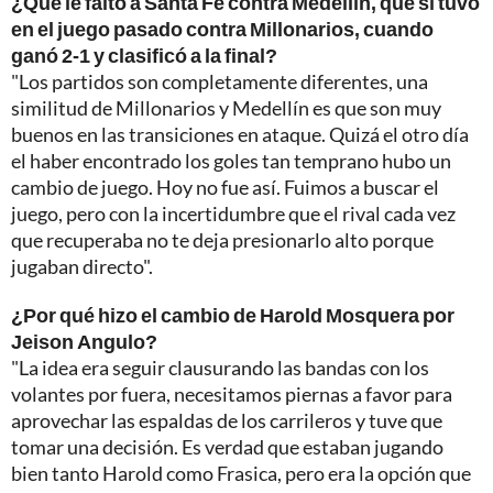
¿Qué le falto a Santa Fe contra Medellín, que sí tuvo
en el juego pasado contra Millonarios, cuando
ganó 2-1 y clasificó a la final?
"Los partidos son completamente diferentes, una
similitud de Millonarios y Medellín es que son muy
buenos en las transiciones en ataque. Quizá el otro día
el haber encontrado los goles tan temprano hubo un
cambio de juego. Hoy no fue así. Fuimos a buscar el
juego, pero con la incertidumbre que el rival cada vez
que recuperaba no te deja presionarlo alto porque
jugaban directo".
¿Por qué hizo el cambio de Harold Mosquera por
Jeison Angulo?
"La idea era seguir clausurando las bandas con los
volantes por fuera, necesitamos piernas a favor para
aprovechar las espaldas de los carrileros y tuve que
tomar una decisión. Es verdad que estaban jugando
bien tanto Harold como Frasica, pero era la opción que