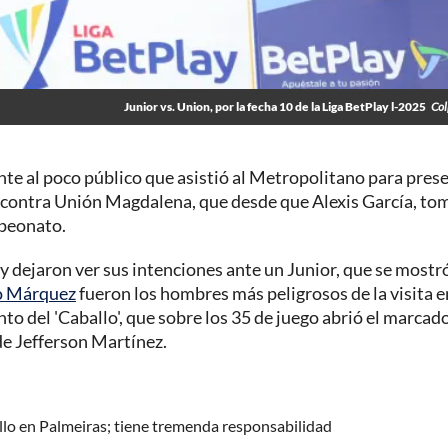
Junior vs. Union, por la fecha 10 de la Liga BetPlay l-2025
Col
nte al poco público que asistió al Metropolitano para pres
25 contra Unión Magdalena, que desde que Alexis García, to
mpeonato.
 y dejaron ver sus intenciones ante un Junior, que se mostr
o Márquez
fueron los hombres más peligrosos de la visita e
to del 'Caballo', que sobre los 35 de juego abrió el marcad
de Jefferson Martínez.
uello en Palmeiras; tiene tremenda responsabilidad