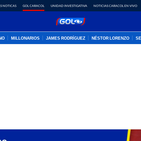
S NOTICAS
GOL CARACOL
UNIDAD INVESTIGATIVA
NOTICIAS CARACOL EN VIVO
INO
MILLONARIOS
JAMES RODRÍGUEZ
NÉSTOR LORENZO
SE
PUBLICIDAD