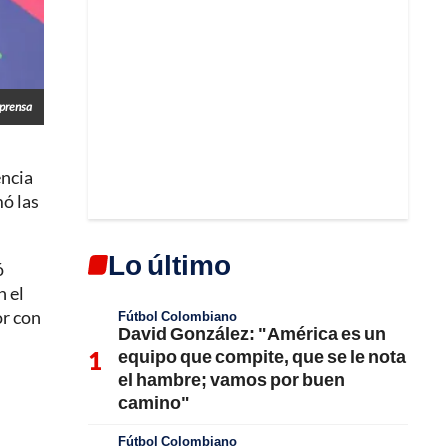
prensa
encia
mó las
Lo último
ó
n el
or con
Fútbol Colombiano
David González: "América es un
equipo que compite, que se le nota
el hambre; vamos por buen
camino"
Fútbol Colombiano